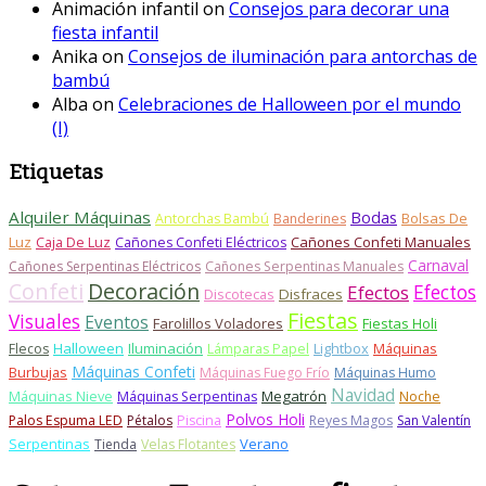
Animación infantil
on
Consejos para decorar una
fiesta infantil
Anika
on
Consejos de iluminación para antorchas de
bambú
Alba
on
Celebraciones de Halloween por el mundo
(I)
Etiquetas
Alquiler Máquinas
Bodas
Bolsas De
Antorchas Bambú
Banderines
Luz
Caja De Luz
Cañones Confeti Manuales
Cañones Confeti Eléctricos
Carnaval
Cañones Serpentinas Eléctricos
Cañones Serpentinas Manuales
Confeti
Decoración
Efectos
Efectos
Discotecas
Disfraces
Fiestas
Visuales
Eventos
Farolillos Voladores
Fiestas Holi
Halloween
Iluminación
Lightbox
Máquinas
Flecos
Lámparas Papel
Máquinas Confeti
Burbujas
Máquinas Fuego Frío
Máquinas Humo
Navidad
Máquinas Nieve
Megatrón
Máquinas Serpentinas
Noche
Polvos Holi
Palos Espuma LED
Pétalos
Piscina
Reyes Magos
San Valentín
Serpentinas
Verano
Tienda
Velas Flotantes