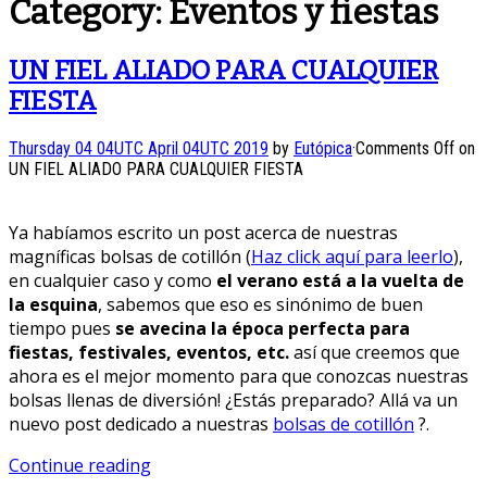
Category:
Eventos y fiestas
UN FIEL ALIADO PARA CUALQUIER
FIESTA
Thursday 04 04UTC April 04UTC 2019
by
Eutópica
·
Comments Off
on
UN FIEL ALIADO PARA CUALQUIER FIESTA
Ya habíamos escrito un post acerca de nuestras
magníficas bolsas de cotillón (
Haz click aquí para leerlo
),
en cualquier caso y como
el verano está a la vuelta de
la esquina
, sabemos que eso es sinónimo de buen
tiempo pues
se avecina la época perfecta para
fiestas, festivales, eventos, etc.
así que creemos que
ahora es el mejor momento para que conozcas nuestras
bolsas llenas de diversión! ¿Estás preparado? Allá va un
nuevo post dedicado a nuestras
bolsas de cotillón
?.
Continue reading