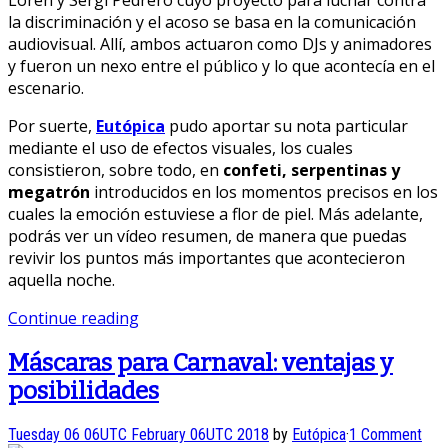
Loren y Sergi Pedrero cuyo proyecto para luchar contra
la discriminación y el acoso se basa en la comunicación
audiovisual. Allí, ambos actuaron como DJs y animadores
y fueron un nexo entre el público y lo que acontecía en el
escenario.
Por suerte,
Eutópica
pudo aportar su nota particular
mediante el uso de efectos visuales, los cuales
consistieron, sobre todo, en
confeti, serpentinas y
megatrón
introducidos en los momentos precisos en los
cuales la emoción estuviese a flor de piel. Más adelante,
podrás ver un vídeo resumen, de manera que puedas
revivir los puntos más importantes que acontecieron
aquella noche.
Continue reading
Máscaras para Carnaval: ventajas y
posibilidades
Tuesday 06 06UTC February 06UTC 2018
by
Eutópica
·
1 Comment